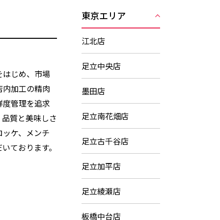
東京エリア
江北店
足立中央店
をはじめ、市場
店内加工の精肉
墨田店
鮮度管理を追求
足立南花畑店
・品質と美味しさ
ロッケ、メンチ
足立古千谷店
だいております。
足立加平店
足立綾瀬店
板橋中台店