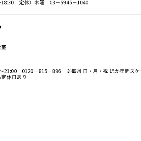
0～18:30 定休）木曜 03－5945－1040
o
教室
00～21:00 0120－815－896 ※毎週 日・月・祝 ほか年間
る定休日あり